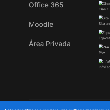
Office 365
Giae O
Moodle
Site an
Eqavet
Área Privada
PAA
InfoEs
© 2020 and Beyond AECC