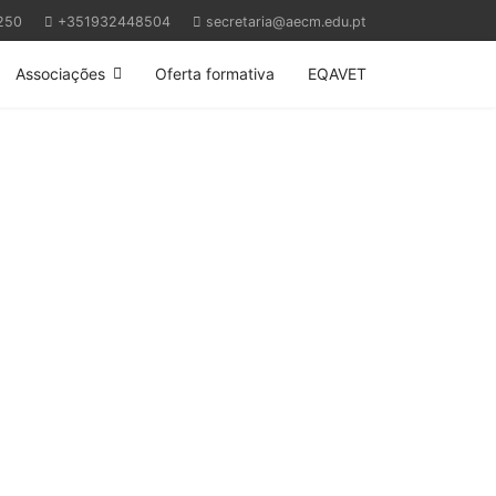
250
+351932448504
secretaria@aecm.edu.pt
Associações
Oferta formativa
EQAVET
Next