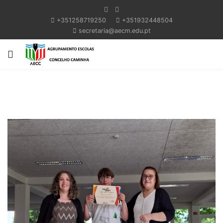
+351258719250
+351932448504
secretaria@aecm.edu.pt