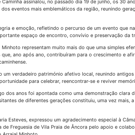
aminha assinalou, no passado dia 19 de junho, os 30 anos 
dos eventos mais emblemáticos da região, reunindo geraçõ
gria e emoção, refletindo o percurso de um evento que na
ortante espaço de encontro, convívio e preservação da tr
l Minhoto representam muito mais do que uma simples efe
que, ano após ano, contribuíram para o crescimento e afi
 caminhense.
 um verdadeiro património afetivo local, reunindo antigos e
rtunidade para celebrar, reencontrar-se e reviver memóri
ngo dos anos foi apontada como uma demonstração clara da 
sitantes de diferentes gerações constituiu, uma vez mais, a
aria Esteves, expressou um agradecimento especial à Câma
a de Freguesia de Vila Praia de Âncora pelo apoio e colab
 Arraial Minhoto.