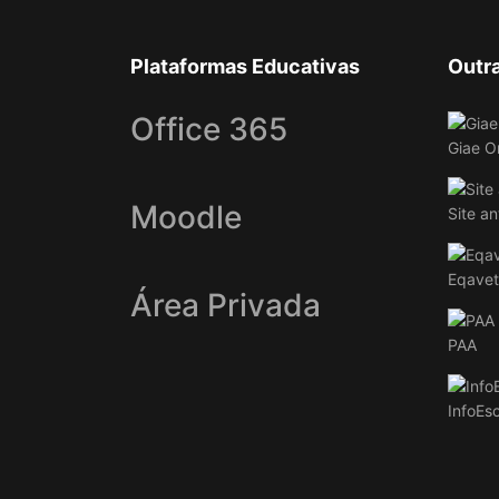
Plataformas Educativas
Outr
Office 365
Giae O
Moodle
Site an
Eqavet
Área Privada
PAA
InfoEs