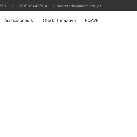
250
+351932448504
secretaria@aecm.edu.pt
Associações
Oferta formativa
EQAVET
Next