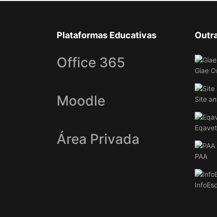
Plataformas Educativas
Outr
Office 365
Giae O
Moodle
Site an
Eqavet
Área Privada
PAA
InfoEs