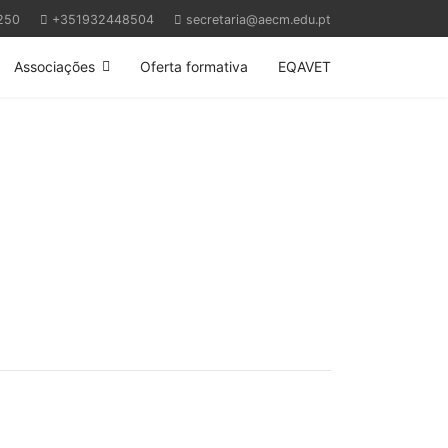
250
+351932448504
secretaria@aecm.edu.pt
Associações
Oferta formativa
EQAVET