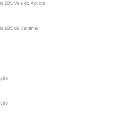
da EBS Vale do Âncora
 da EBS de Caminha
ação
ação