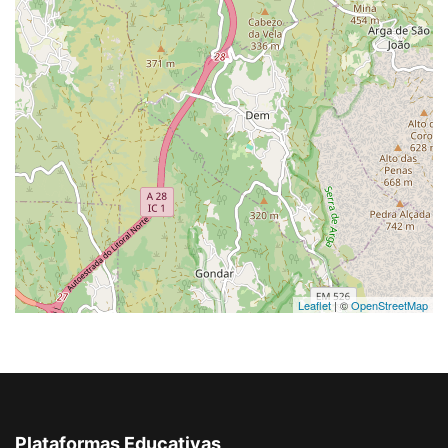
Leaflet
| ©
OpenStreetMap
Plataformas Educativas