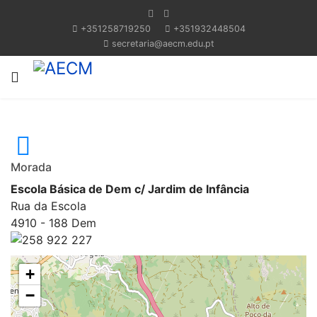
+351258719250
+351932448504
secretaria@aecm.edu.pt
Morada
Escola Básica de Dem c/ Jardim de Infância
Rua da Escola
4910 - 188 Dem
258 922 227
+
−