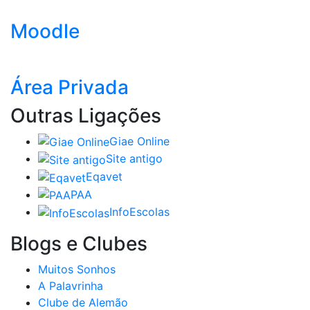
Moodle
Área Privada
Outras Ligações
Giae Online
Site antigo
Eqavet
PAA
InfoEscolas
Blogs e Clubes
Muitos Sonhos
A Palavrinha
Clube de Alemão