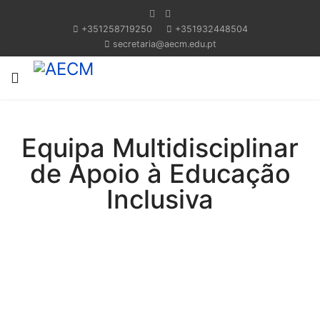
+351258719250
+351932448504
secretaria@aecm.edu.pt
Equipa Multidisciplinar
de Apoio à Educação
Inclusiva