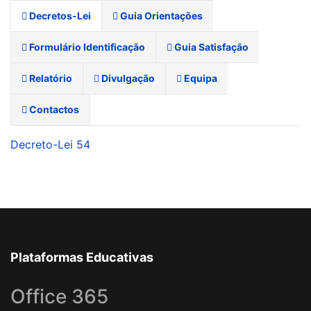
Decretos-Lei
Guia Orientações
Formulário Identificação
Guia Satisfação
Relatório
Divulgação
Equipa
Contactos
Decreto-Lei 54
Plataformas Educativas
Office 365