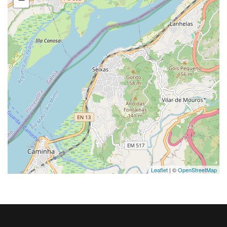
Leaflet
| ©
OpenStreetMap