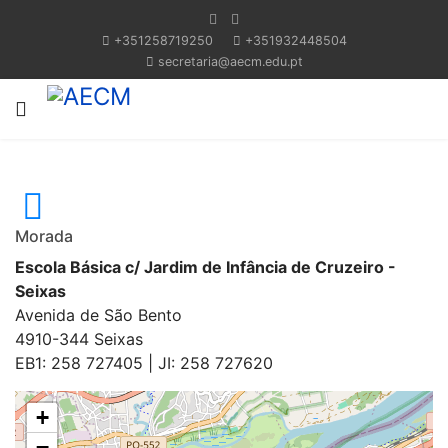
+351258719250
+351932448504
secretaria@aecm.edu.pt
Morada
Escola Básica c/ Jardim de Infância de Cruzeiro -
Seixas
Avenida de São Bento
4910-344 Seixas
EB1: 258 727405 | JI: 258 727620
+
−