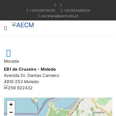
+351258719250
+351932448504
secretaria@aecm.edu.pt
Morada
EB1 de Cruzeiro - Moledo
Avenida Dr. Dantas Carneiro
4910-253 Moledo
258 922432
+
−