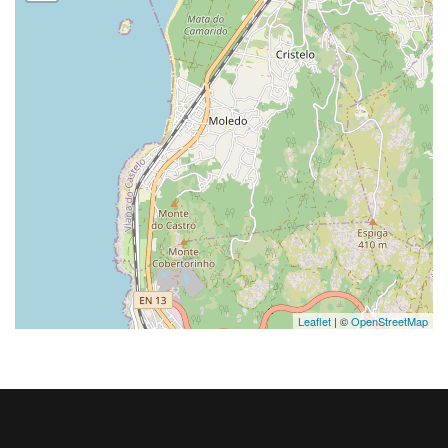
Leaflet
| ©
OpenStreetMap