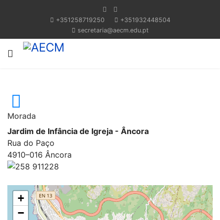
+351258719250
+351932448504
secretaria@aecm.edu.pt
Morada
Jardim de Infância de Igreja - Âncora
Rua do Paço
4910–016 Âncora
258 911228
+
−