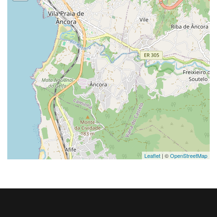
Leaflet
| ©
OpenStreetMap