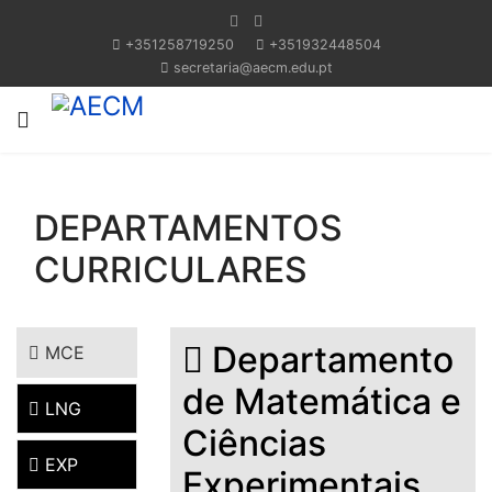
+351258719250
+351932448504
secretaria@aecm.edu.pt
DEPARTAMENTOS
CURRICULARES
Departamento
MCE
de Matemática e
LNG
Ciências
EXP
Experimentais