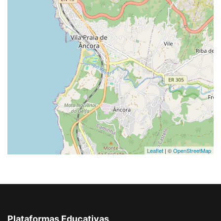
Leaflet
| ©
OpenStreetMap
Plataformas Educativas