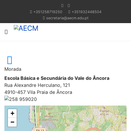
+351258719250
+351932448504
secretaria@aecm.edu.pt
Morada
Escola Básica e Secundária do Vale do Âncora
Rua Alexandre Herculano, 121
4910-457 Vila Praia de Âncora
258 959020
+
−