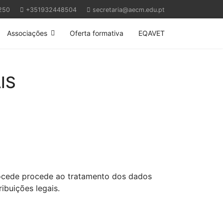
250
+351932448504
secretaria@aecm.edu.pt
Associações
Oferta formativa
EQAVET
IS
rocede procede ao tratamento dos dados
ibuições legais.