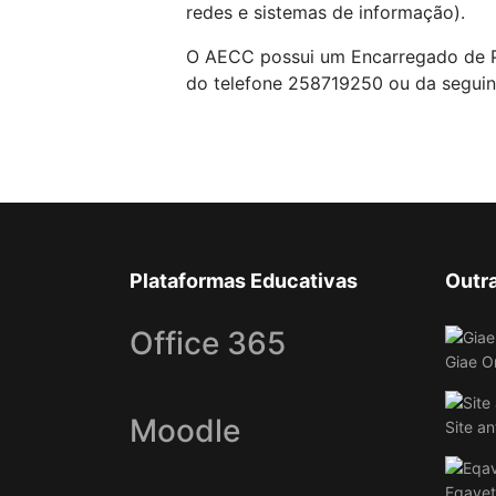
redes e sistemas de informação).
O AECC possui um Encarregado de P
do telefone 258719250 ou da seguint
Plataformas Educativas
Outr
Office 365
Giae O
Moodle
Site an
Eqavet