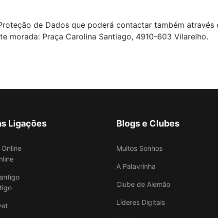
roteção de Dados que poderá contactar também através d
e morada: Praça Carolina Santiago, 4910-603 Vilarelho.
as Ligações
Blogs e Clubes
Muitos Sonhos
nline
A Palavrinha
Clube de Alemão
tigo
Líderes Digitais