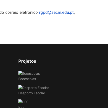
o correio eletrónico
rgpd@aecm.edu.pt
,
Projetos
Ecoescolas
Desporto Escolar
PES