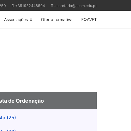
250
+351932448504
secretaria@aecm.edu.pt
Associações
Oferta formativa
EQAVET
ista de Ordenação
sta (25)