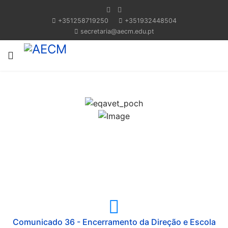
+351258719250
+351932448504
secretaria@aecm.edu.pt
Comunicado 36 - Encerramento da Direção e Escola