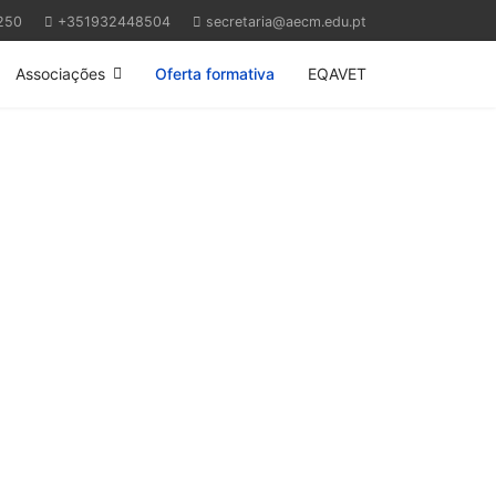
250
+351932448504
secretaria@aecm.edu.pt
Associações
Oferta formativa
EQAVET