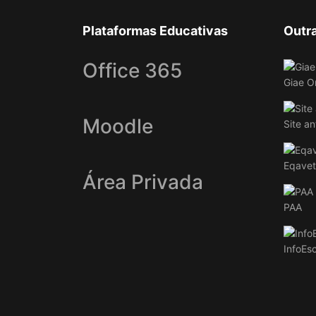
Plataformas Educativas
Outr
Office 365
Giae O
Moodle
Site an
Eqavet
Área Privada
PAA
InfoEs