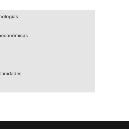
nologias
ioeconómicas
umanidades