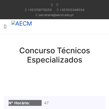
+351258719250
+351932448504
secretaria@aecm.edu.pt
Concurso Técnicos
Especializados
47