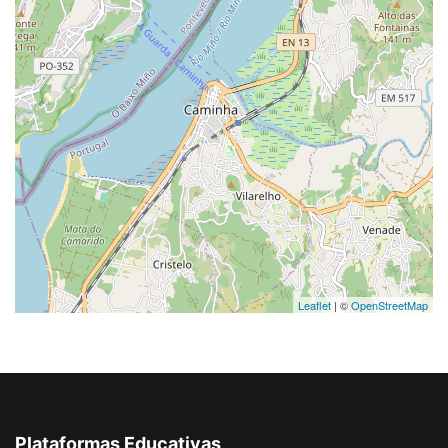
Leaflet
| ©
OpenStreetMap
Plataformas Educativas