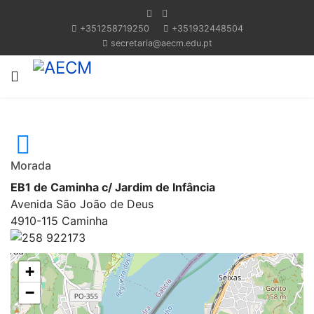
+351258719250
+351932448504
secretaria@aecm.edu.pt
Morada
EB1 de Caminha c/ Jardim de Infância
Avenida São João de Deus
4910-115 Caminha
258 922173
+
−