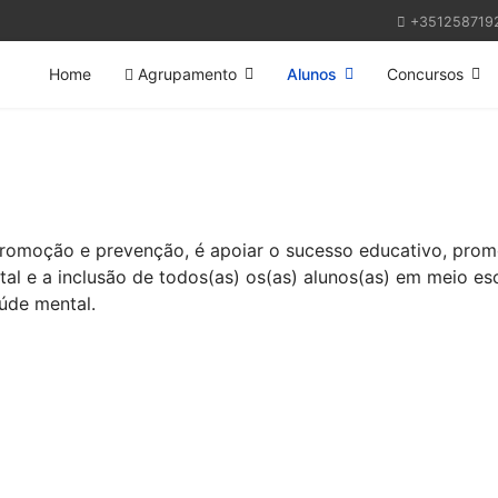
+351258719
Home
Agrupamento
Alunos
Concursos
 promoção e prevenção, é apoiar o sucesso educativo, pro
tal e a inclusão de todos(as) os(as) alunos(as) em meio es
úde mental.