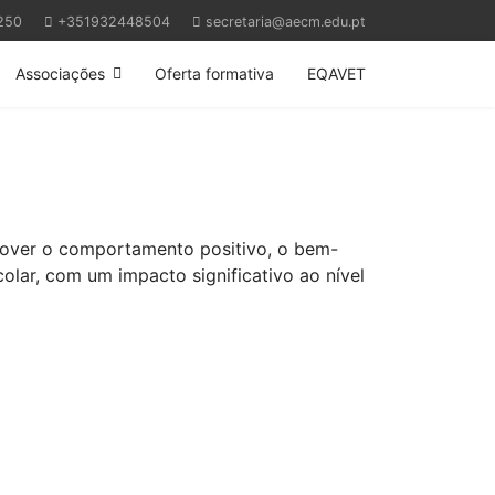
250
+351932448504
secretaria@aecm.edu.pt
Associações
Oferta formativa
EQAVET
mover o comportamento positivo, o bem-
colar, com um impacto significativo ao nível