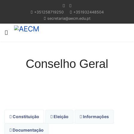
+351258719250
+351932448504
secretaria@aecm.edu.pt
Conselho Geral
Constituição
Eleição
Informações
Documentação